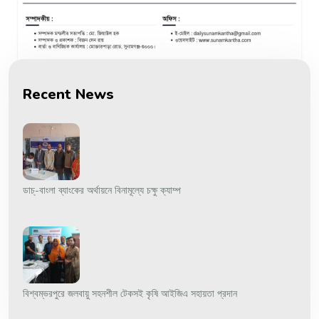
Recent News
ডাচ্-বাংলা ব্যাংকের অর্থায়নে বিনামূল্যে চক্ষু ক্যাম্প
বিশ্বম্ভরপুরে জলবায়ু সহনশীল টেকসই কৃষি আইজিএ সহায়তা প্রদান