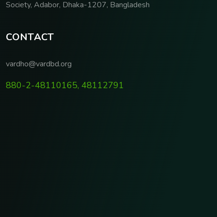
Society, Adabor, Dhaka-1207, Bangladesh
C
O
N
T
A
C
T
vardho@vardbd.org
880-2-48110165, 48112791