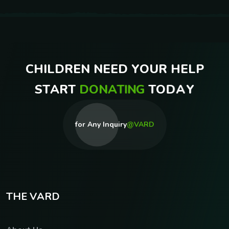
C
H
I
L
D
R
E
N
N
E
E
D
Y
O
U
R
H
E
L
P
S
T
A
R
T
D
O
N
A
T
I
N
G
T
O
D
A
Y
for Any Inquiry
@VARD
T
H
E
V
A
R
D