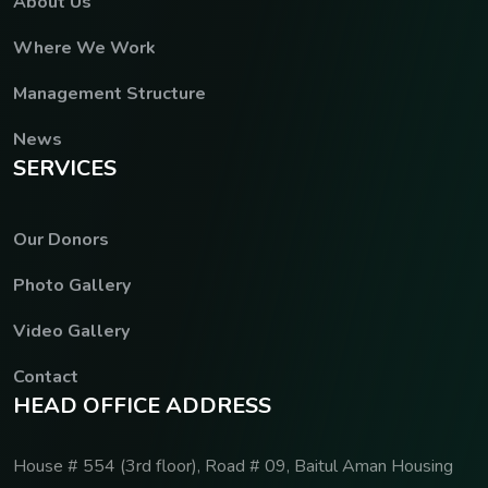
About Us
Where We Work
Management Structure
News
S
E
R
V
I
C
E
S
Our Donors
Photo Gallery
Video Gallery
Contact
H
E
A
D
O
F
F
I
C
E
A
D
D
R
E
S
S
House # 554 (3rd floor), Road # 09, Baitul Aman Housing